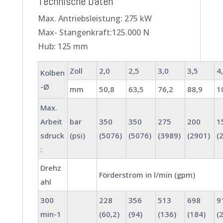
Technische Daten
Max. Antriebsleistung: 275 kW
Max- Stangenkraft:125.000 N
Hub: 125 mm
Zoll
2,0
2,5
3,0
3,5
4
Kolben
-Ø
mm
50,8
63,5
76,2
88,9
1
Max.
Arbeit
bar
350
350
275
200
1
sdruck
(psi)
(5076)
(5076)
(3989)
(2901)
(
:
Drehz
Förderstrom in l/min (gpm)
ahl
300
228
356
513
698
9
min-1
(60,2)
(94)
(136)
(184)
(