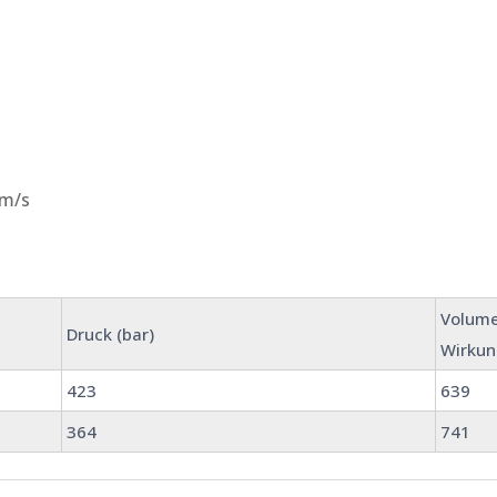
 m/s
Volume
Druck (bar)
Wirkun
423
639
364
741