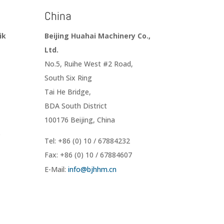
China
ik
Beijing Huahai Machinery Co.,
Ltd.
No.5, Ruihe West #2 Road,
South Six Ring
Tai He Bridge,
BDA South District
100176 Beijing, China
5
Tel: +86 (0) 10 / 67884232
Fax: +86 (0) 10 / 67884607
E-Mail:
info@
bjhhm.
cn