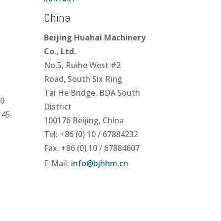
China
Beijing Huahai Machinery
Co., Ltd.
No.5, Ruihe West #2
Road,
South Six Ring
Tai He Bridge, BDA South
 0
District
 45
100176 Beijing, China
Tel: +86 (0) 10 / 67884232
Fax: +86 (0) 10 / 67884607
E-Mail:
info@
bjhhm.
cn