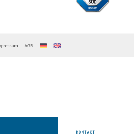
mpressum
AGB
K0NTAKT